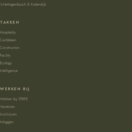
's-Hertogenbosch & Kralendijk
.
TAKKEN
Hospitality
Caribbean
Construction
Facility
Ecology
Intelligence
WERKEN BIJ
Werken bij STRIFE
Vacatures
Inschrijven
Inloggen